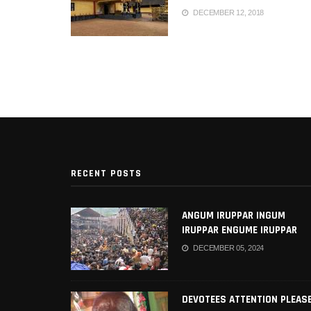
DECEMBER 12, 2018
RECENT POSTS
ANGUM IRUPPAR INGUM
IRUPPAR ENGUME IRUPPAR
AYYAPPAN LYRICS IN TAMIL
DECEMBER 05, 2024
DEVOTEES ATTENTION PLEASE