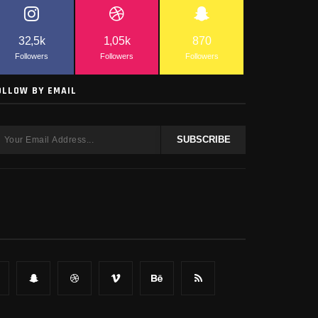
32,5k
1,05k
870
Followers
Followers
Followers
OLLOW BY EMAIL