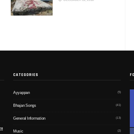
CATEGORIES
F
(5)
Ayyappan
(41)
Bhajan Songs
(13)
General Information
!!
(2)
Music