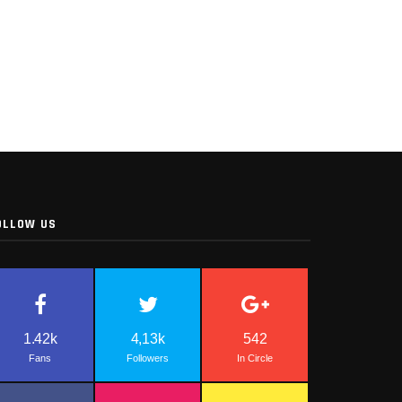
OLLOW US
1.42k
4,13k
542
Fans
Followers
In Circle