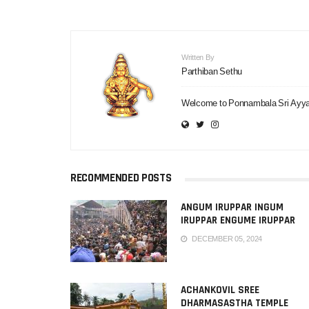
Written By
Parthiban Sethu
Welcome to Ponnambala Sri Ayy
View recent blog
entries
RECOMMENDED POSTS
ANGUM IRUPPAR INGUM
IRUPPAR ENGUME IRUPPAR
AYYAPPAN LYRICS IN TAMIL
DECEMBER 05, 2024
ACHANKOVIL SREE
DHARMASASTHA TEMPLE