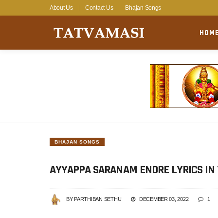
Skip
About Us
Contact Us
Bhajan Songs
to
TOP
main
HOM
MA
content
MENU
NA
BHAJAN SONGS
AYYAPPA SARANAM ENDRE LYRICS IN
BY
PARTHIBAN SETHU
DECEMBER 03, 2022
1