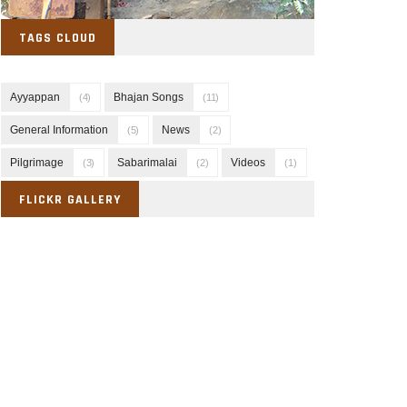
TAGS CLOUD
Ayyappan
Bhajan Songs
(4)
(11)
General Information
News
(5)
(2)
Pilgrimage
Sabarimalai
Videos
(3)
(2)
(1)
FLICKR GALLERY