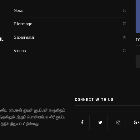
(3)
News
(6)
Pilgrimage
(6)
Sabarimalai
IL
F
(3)
Videos
CONNECT WITH US
ண்ட நாயகன் ஐயன் ஐயப்பன் அருளிலும்
டுதலிலும் மற்றும் பொன்னம்பல ஸ்ரீ ஐயப்ப
்தில் நிறுவப்பட்டுள்ளது.