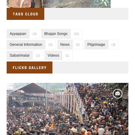
TAGS CLOUD
Ayyappan
Bhajan Songs
(4)
(11)
General Information
News
Pilgrimage
(5)
(2)
(3)
Sabarimalai
Videos
(2)
(1)
FLICKR GALLERY