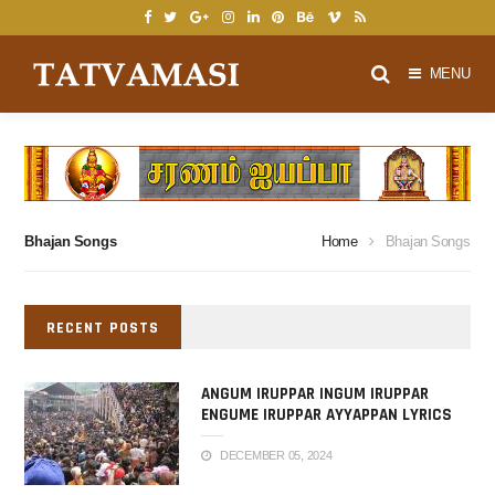
Skip
to
main
MENU
content
Bhajan Songs
Home
Bhajan Songs
RECENT POSTS
ANGUM IRUPPAR INGUM IRUPPAR
ENGUME IRUPPAR AYYAPPAN LYRICS
IN TAMIL
DECEMBER 05, 2024