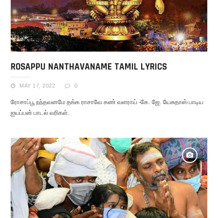
ROSAPPU NANTHAVANAME TAMIL LYRICS
MAY 17, 2022
0
ரோசாப்பூ நந்தவனமே தங்க ராசாவே கண் வளராய் -கே. ஜே. யேசுதாஸ் பாடிய‌
ஐயப்பன் பாடல் வரிகள்.