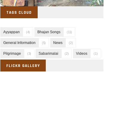
TAGS CLOUD
Ayyappan
Bhajan Songs
(4)
(11)
General Information
News
(5)
(2)
Pilgrimage
Sabarimalai
Videos
(3)
(2)
(1)
FLICKR GALLERY